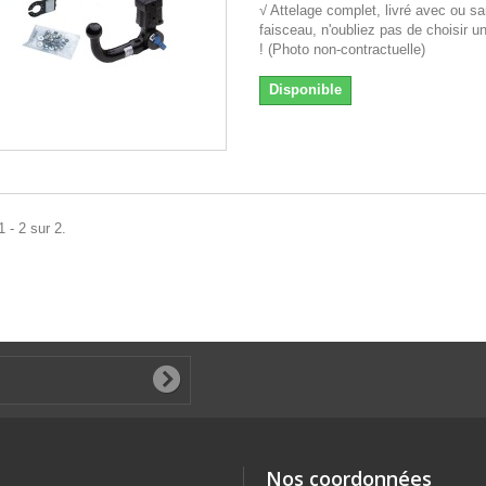
√ Attelage complet, livré avec ou s
faisceau, n'oubliez pas de choisir u
! (Photo non-contractuelle)
Disponible
 - 2 sur 2.
Nos coordonnées