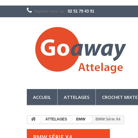
Appelez-nous au :
02 51 79 43 91
ACCUEIL
ATTELAGES
CROCHET MIXTE
ATTELAGES
BMW
BMW Série X4
BMW SÉRIE X4