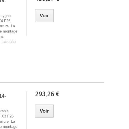
14-
Voir
e cygne
X4 F26
errure La
 de montage
ans
n faisceau
293,26 €
14-
Voir
ntable
W X3 F26
errure La
 de montage