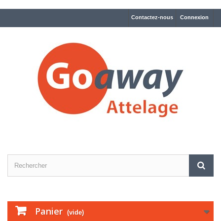
Contactez-nous
Connexion
Panier
(vide)