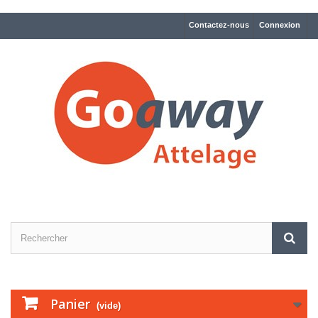
Contactez-nous
Connexion
Panier
(vide)