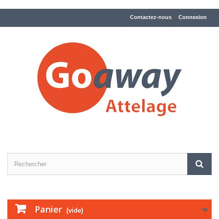
Contactez-nous
Connexion
Panier
(vide)