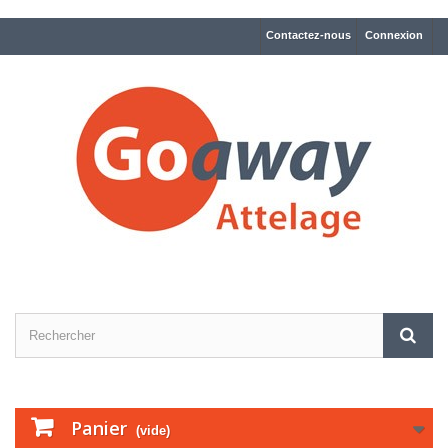
Contactez-nous
Connexion
Panier
(vide)