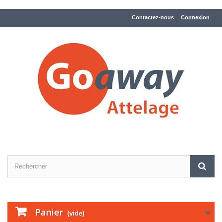
Contactez-nous
Connexion
Panier
(vide)