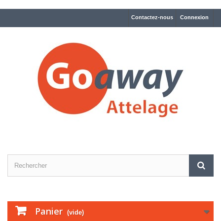
Contactez-nous
Connexion
Panier
(vide)