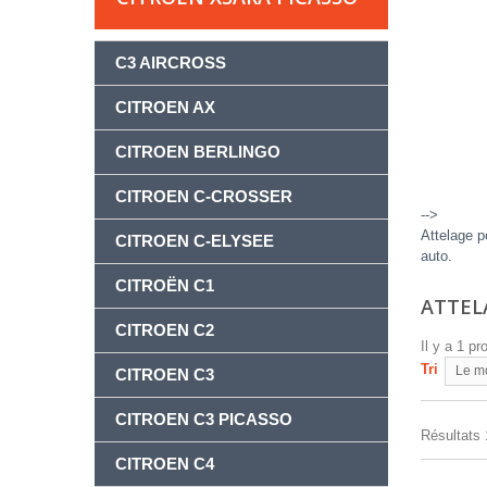
C3 AIRCROSS
CITROEN AX
CITROEN BERLINGO
CITROEN C-CROSSER
-->
Attelage p
CITROEN C-ELYSEE
auto.
CITROËN C1
ATTEL
CITROEN C2
Il y a 1 pr
Tri
Le m
CITROEN C3
CITROEN C3 PICASSO
Résultats 1
CITROEN C4