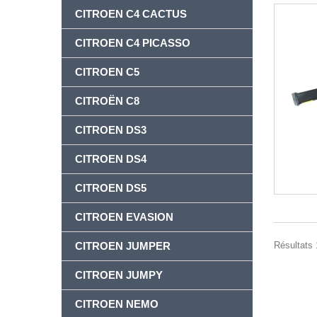
CITROEN C4 CACTUS
CITROEN C4 PICASSO
CITROEN C5
CITROËN C8
CITROEN DS3
CITROEN DS4
CITROEN DS5
CITROEN EVASION
Résultats 1
CITROEN JUMPER
CITROEN JUMPY
CITROEN NEMO