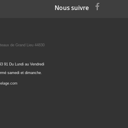
Nous suivre
teaux de Grand Lieu 44830
43 91 Du Lundi au Vendredi
ermé samedi et dimanche.
telage.com