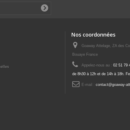
Nos coordonnées
Goaway Attelage, ZA des Co
Bouaye France
Appelez-nous au :
02 51 79 
elles
de 8h30 à 12h et de 14h à 18h. F
E-mail :
contact@goaway-at