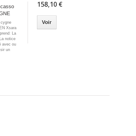
158,10 €
icasso
YGNE
Voir
e cygne
OEN Xsara
prend: La
 La notice
é avec ou
sir un