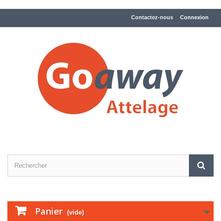
Contactez-nous
Connexion
Panier
(vide)