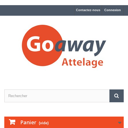
Contactez-nous
Connexion
Panier
(vide)