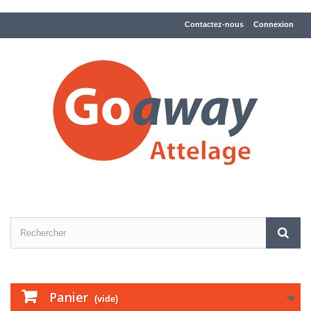
Contactez-nous
Connexion
Panier
(vide)