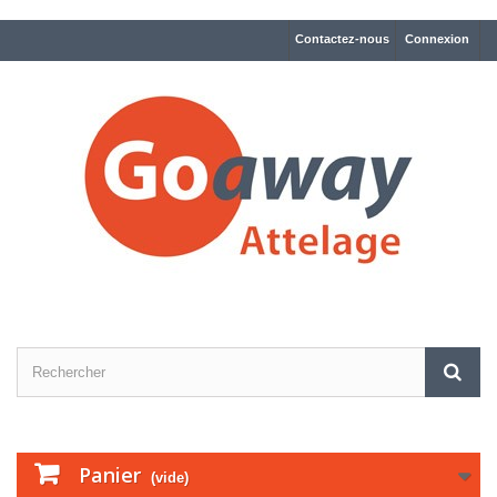
Contactez-nous
Connexion
Panier
(vide)