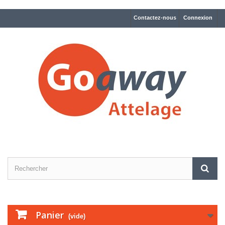
Contactez-nous
Connexion
Panier
(vide)