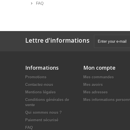
FAQ
Lettre d'informations
Informations
Mon compte
Promotions
Mes commandes
Contactez-nous
Mes avoirs
Mentions légales
Mes adresses
Conditions générales de
Mes informations personn
vente
Qui sommes nous ?
Paiement sécurisé
FAQ