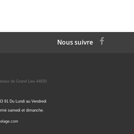
Nous suivre
teaux de Grand Lieu 44830
43 91 Du Lundi au Vendredi
ermé samedi et dimanche.
telage.com