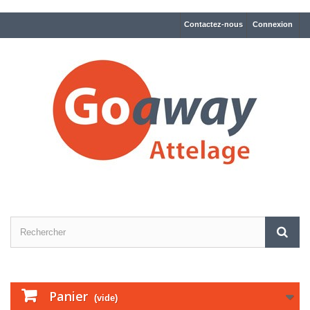
Contactez-nous
Connexion
Panier
(vide)