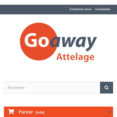
Contactez-nous
Connexion
Panier
(vide)