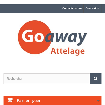
Contactez-nous
Connexion
Panier
(vide)