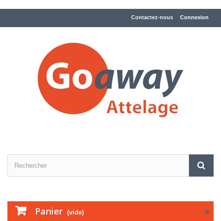
Contactez-nous
Connexion
Panier
(vide)