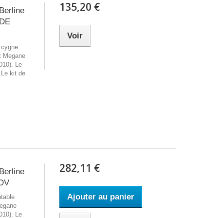
135,20 €
Berline
 DE
Voir
e cygne
lt Megane
010). Le
Le kit de
282,11 €
Berline
SOV
Ajouter au panier
ntable
Megane
010). Le