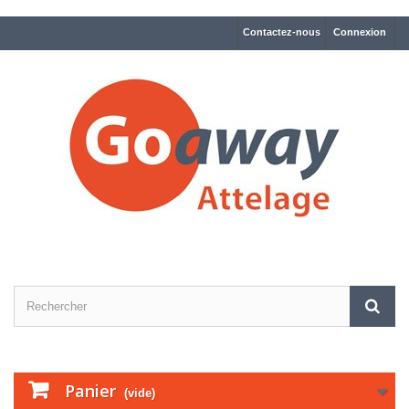
Contactez-nous
Connexion
Panier
(vide)