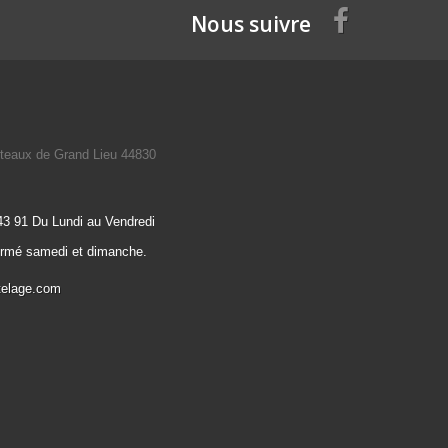
Nous suivre
teaux de Grand Lieu 44830
43 91 Du Lundi au Vendredi
ermé samedi et dimanche.
telage.com