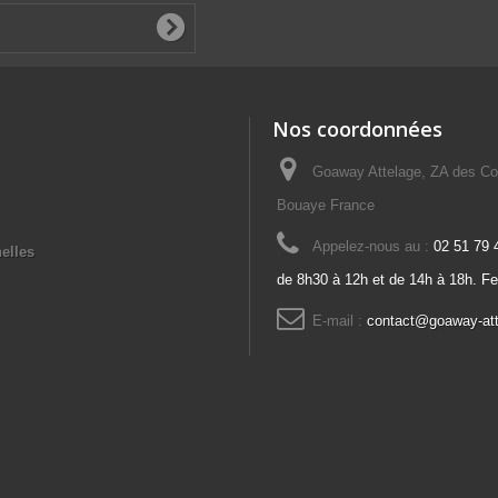
Nos coordonnées
Goaway Attelage, ZA des Co
Bouaye France
Appelez-nous au :
02 51 79 
elles
de 8h30 à 12h et de 14h à 18h. F
E-mail :
contact@goaway-at