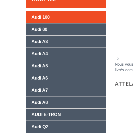
Audi 100
Audi 80
Audi A3
Audi A4
-->
Nous vous 
Audi A5
livrés com
Audi A6
ATTEL
Audi A7
Audi A8
AUDI E-TRON
Audi Q2