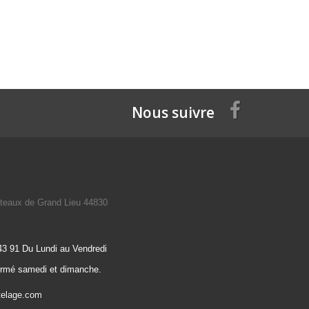
Nous suivre
teaux de Grand Lieu 44830
43 91 Du Lundi au Vendredi
ermé samedi et dimanche.
telage.com