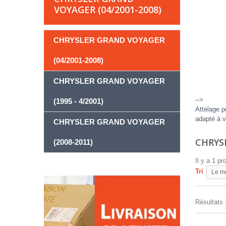
VOYAGER (04/2001-2008)
CHRYSLER GRAND VOYAGER
(04/2001-2008)
CHRYSLER GRAND VOYAGER
-->
(1995 - 4/2001)
Attelage 
adapté à v
CHRYSLER GRAND VOYAGER
CHRYSL
(2008-2011)
Il y a 1 pr
Tri
Le m
Résultats 1