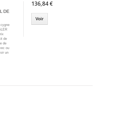
136,84 €
OL DE
Voir
e cygne
YSLER
rix
it de
ce de
avec ou
sir un