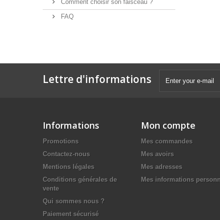
Comment choisir son faisceau ?
FAQ
Lettre d'informations
Informations
Mon compte
Promotions
Mes commandes
Contactez-nous
Mes avoirs
Mentions légales
Mes adresses
Conditions générales de
Mes informations personn
vente
Qui sommes nous ?
Paiement sécurisé