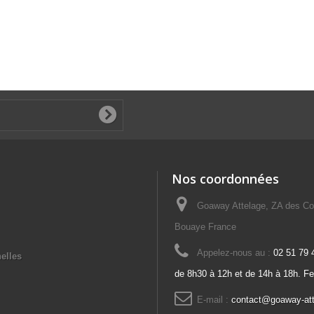
Nos coordonnées
Goaway Attelage, ZA des Co
Bouaye France
Appelez-nous au :
02 51 79 
elles
de 8h30 à 12h et de 14h à 18h. F
E-mail :
contact@goaway-at