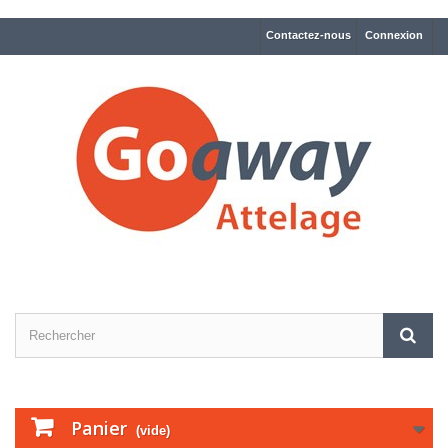
Contactez-nous
Connexion
Panier
(vide)