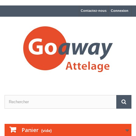
Contactez-nous
Connexion
Panier
(vide)