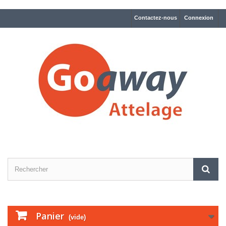
Contactez-nous
Connexion
Panier
(vide)