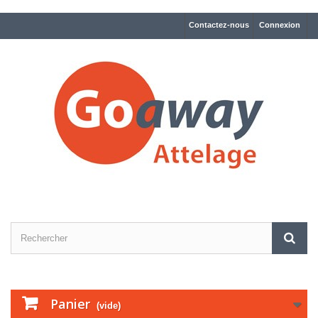
Contactez-nous
Connexion
Panier
(vide)