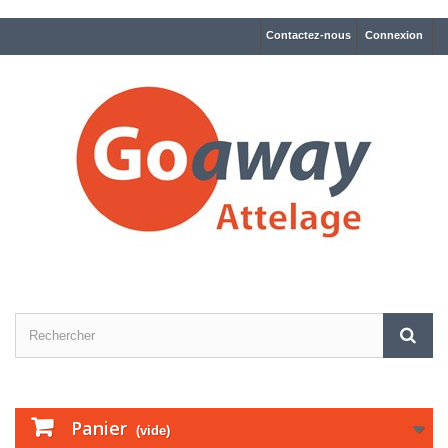
Contactez-nous
Connexion
Panier
(vide)