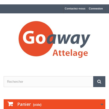
Contactez-nous
Connexion
Panier
(vide)