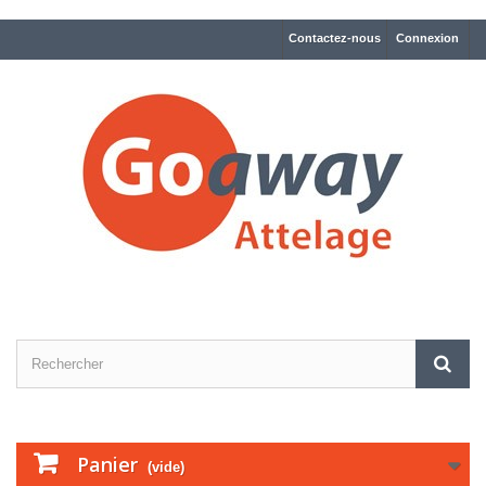
Contactez-nous
Connexion
Panier
(vide)