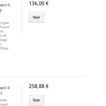
136,00 €
ect II
DE
Voir
e cygne
Transit
rix
it de
elage
u,
u(Photo
258,88 €
ect II
H
Voir
ntable
ransit