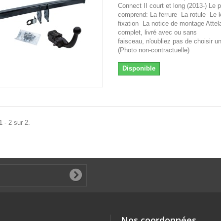
Connect II court et long (2013-) Le p
comprend: La ferrure La rotule Le k
fixation La notice de montage Attel
complet, livré avec ou sans
faisceau, n'oubliez pas de choisir u
(Photo non-contractuelle)
Disponible
 - 2 sur 2.
Nos coordonnées