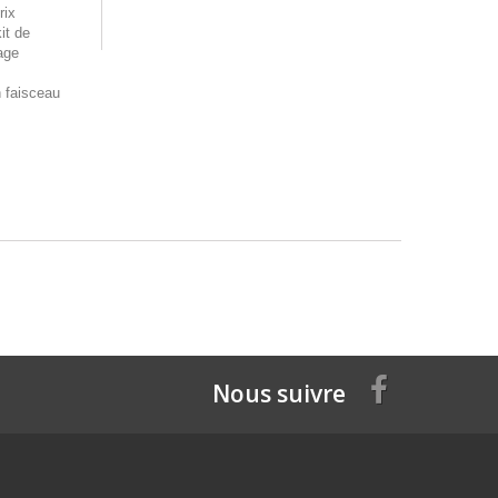
rix
it de
age
n faisceau
Nous suivre