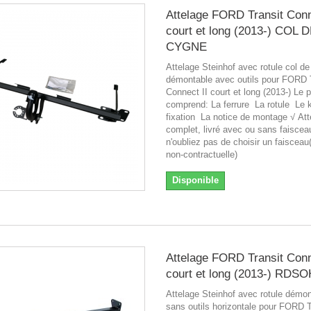
Attelage FORD Transit Conn
court et long (2013-) COL 
CYGNE
Attelage Steinhof avec rotule col d
démontable avec outils pour FORD 
Connect II court et long (2013-) Le p
comprend: La ferrure La rotule Le k
fixation La notice de montage √ Att
complet, livré avec ou sans faiscea
n'oubliez pas de choisir un faiscea
non-contractuelle)
Disponible
Attelage FORD Transit Conn
court et long (2013-) RDSO
Attelage Steinhof avec rotule démo
sans outils horizontale pour FORD T