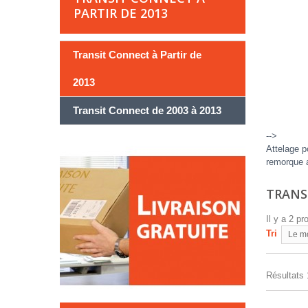
PARTIR DE 2013
Transit Connect à Partir de
2013
Transit Connect de 2003 à 2013
-->
Attelage p
remorque a
TRANS
Il y a 2 pr
Tri
Le m
Résultats 1