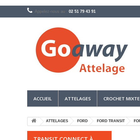
Appelez-nous au :
02 51 79 43 91
ACCUEIL
ATTELAGES
CROCHET MIXTE
ATTELAGES
FORD
FORD TRANSIT
FO
TRANSIT CONNECT À