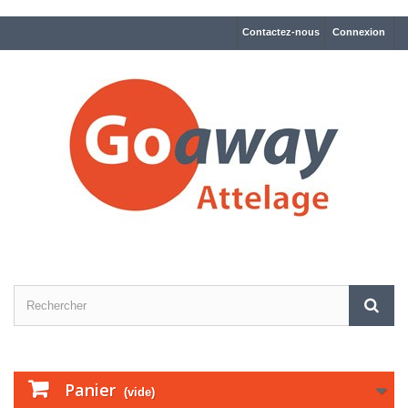
Contactez-nous
Connexion
Panier
(vide)