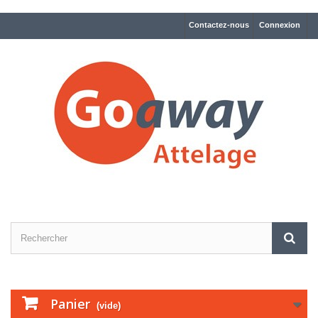
Contactez-nous
Connexion
Panier
(vide)