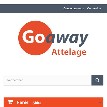
Contactez-nous
Connexion
Panier
(vide)