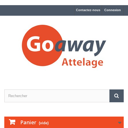
Contactez-nous
Connexion
Panier
(vide)