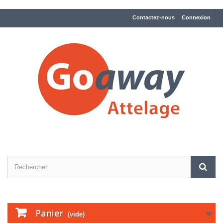
Contactez-nous
Connexion
Panier
(vide)