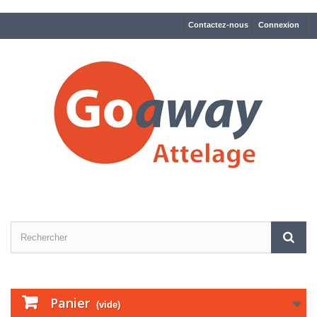
Contactez-nous
Connexion
Panier
(vide)