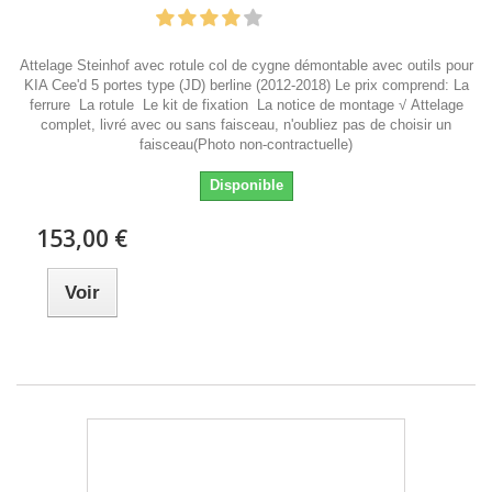
Attelage Steinhof avec rotule col de cygne démontable avec outils pour
KIA Cee'd 5 portes type (JD) berline (2012-2018) Le prix comprend: La
ferrure La rotule Le kit de fixation La notice de montage √ Attelage
complet, livré avec ou sans faisceau, n'oubliez pas de choisir un
faisceau(Photo non-contractuelle)
Disponible
153,00 €
Voir