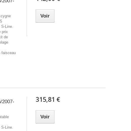
6/2007-
Voir
e cygne
A5
 S-Line.
 prix
it de
elage
n faisceau
315,81 €
6/2007-
Voir
ntable
 S-Line.