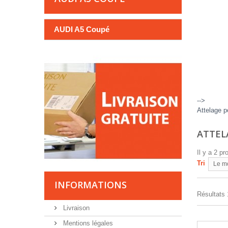
AUDI A5 Coupé
-->
Attelage p
ATTEL
Il y a 2 pr
Tri
Le m
INFORMATIONS
Résultats 1
Livraison
Mentions légales