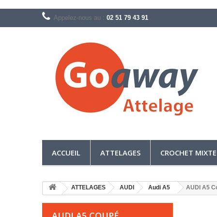
Appelez-nous au :
02 51 79 43 91
ACCUEIL
ATTELAGES
CROCHET MIXTE
ATTELAGES
AUDI
Audi A5
AUDI A5 C
AUDI A5 COUPÉ