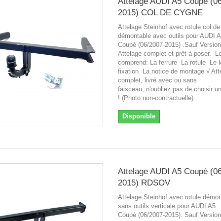
Attelage AUDI A5 Coupé (0
2015) COL DE CYGNE
Attelage Steinhof avec rotule col d
démontable avec outils pour AUDI 
Coupé (06/2007-2015) .Sauf Version
Attelage complet et prêt à poser. Le
comprend: La ferrure La rotule Le k
fixation La notice de montage √ Att
complet, livré avec ou sans
faisceau, n'oubliez pas de choisir u
! (Photo non-contractuelle)
Disponible
Attelage AUDI A5 Coupé (0
2015) RDSOV
Attelage Steinhof avec rotule démo
sans outils verticale pour AUDI A5
Coupé (06/2007-2015). Sauf Version