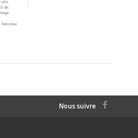
 prix
it de
elage
n faisceau
Nous suivre