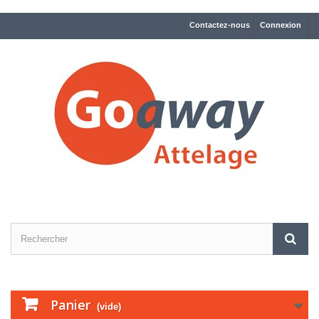
Contactez-nous
Connexion
Panier
(vide)