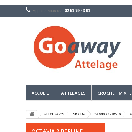
Appelez-nous au :
02 51 79 43 91
ACCUEIL
ATTELAGES
CROCHET MIXTE
ATTELAGES
SKODA
Skoda OCTAVIA
O
OCTAVIA 2 BERLINE