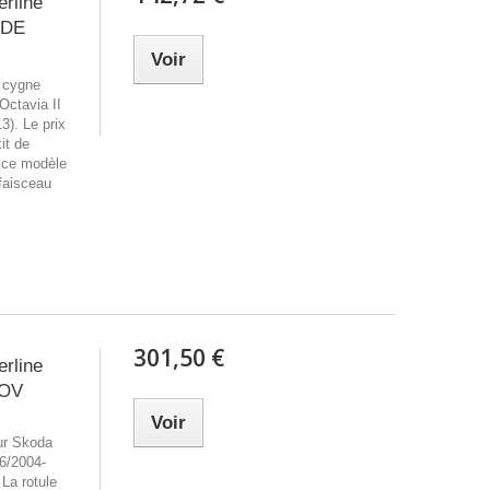
erline
 DE
Voir
e cygne
Octavia II
3). Le prix
it de
 ce modèle
 faisceau
301,50 €
erline
SOV
Voir
our Skoda
06/2004-
 La rotule