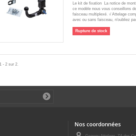
Le kit de fixation La notice de mon
ce modèle nous vous conseillons de 
faisceau multiplexé. √ Attelage comp
avec ou sans faisceau, n'oubliez pa
Rupture de stock
 - 2 sur 2.
Nos coordonnées
Goaway Attelage, ZA des Co