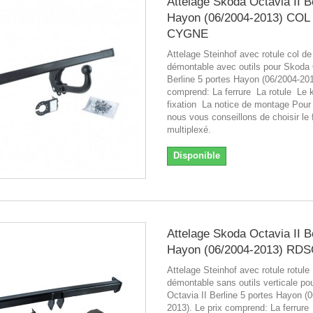
Attelage Skoda Octavia II B
Hayon (06/2004-2013) COL
CYGNE
Attelage Steinhof avec rotule col d
démontable avec outils pour Skoda 
Berline 5 portes Hayon (06/2004-201
comprend: La ferrure La rotule Le k
fixation La notice de montage Pour
nous vous conseillons de choisir le
multiplexé.
Disponible
Attelage Skoda Octavia II B
Hayon (06/2004-2013) RD
Attelage Steinhof avec rotule rotule
démontable sans outils verticale p
Octavia II Berline 5 portes Hayon (
2013). Le prix comprend: La ferrure