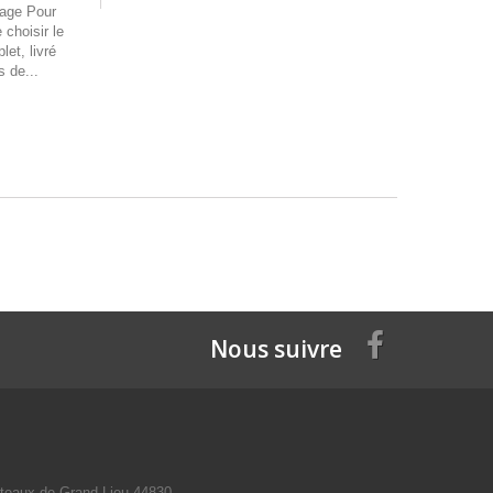
tage Pour
choisir le
let, livré
s de...
Nous suivre
teaux de Grand Lieu 44830