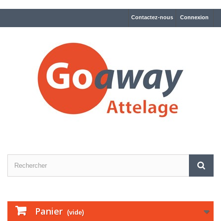
Contactez-nous
Connexion
Panier
(vide)