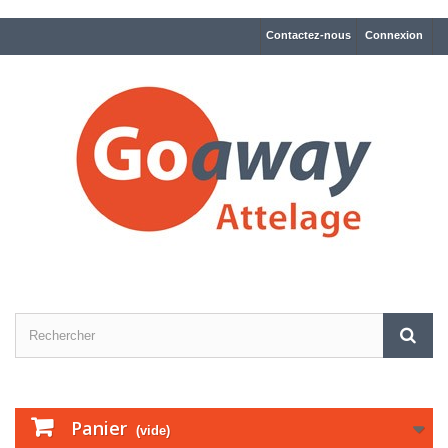
Contactez-nous
Connexion
Panier
(vide)