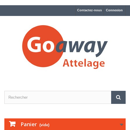
Contactez-nous
Connexion
Panier
(vide)