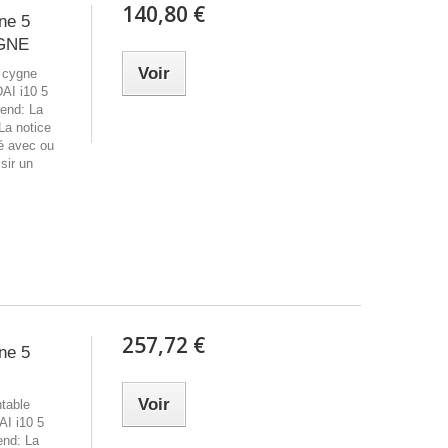
140,80 €
ne 5
YGNE
Voir
e cygne
AI i10 5
rend: La
 La notice
ré avec ou
sir un
257,72 €
ne 5
Voir
ntable
AI i10 5
end: La