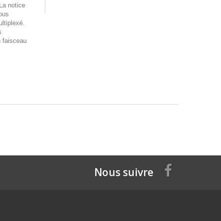
 La notice
ous
ltiplexé.
s
n faisceau
Nous suivre