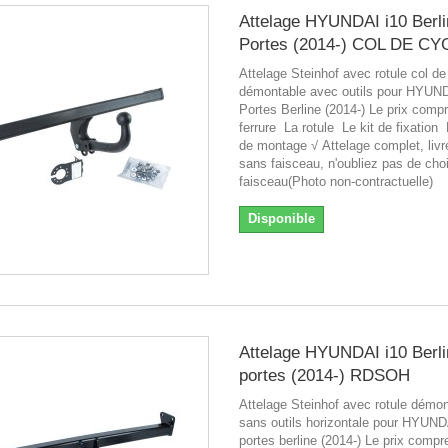
Attelage HYUNDAI i10 Berli
Portes (2014-) COL DE C
Attelage Steinhof avec rotule col d
démontable avec outils pour HYUND
Portes Berline (2014-) Le prix comp
ferrure La rotule Le kit de fixation
de montage √ Attelage complet, liv
sans faisceau, n'oubliez pas de choi
faisceau(Photo non-contractuelle)
Disponible
Attelage HYUNDAI i10 Berli
portes (2014-) RDSOH
Attelage Steinhof avec rotule démo
sans outils horizontale pour HYUND
portes berline (2014-) Le prix compr