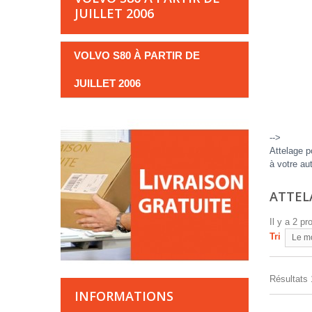
JUILLET 2006
VOLVO S80 À PARTIR DE
JUILLET 2006
-->
Attelage p
à votre au
ATTELA
Il y a 2 pr
Tri
Le m
Résultats 1
INFORMATIONS