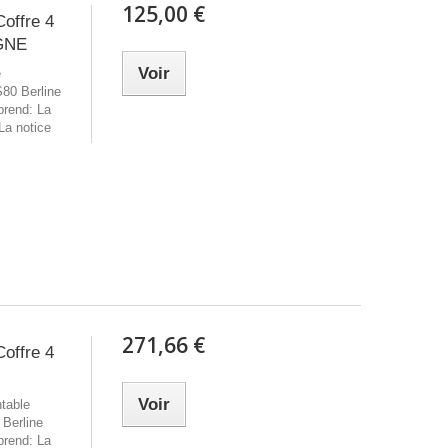
125,00 €
Coffre 4
YGNE
Voir
e
S80 Berline
prend: La
 La notice
271,66 €
Coffre 4
Voir
ntable
 Berline
prend: La