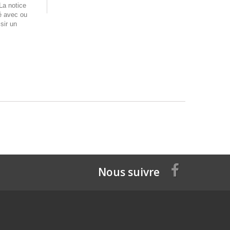
 La notice
é avec ou
sir un
Nous suivre