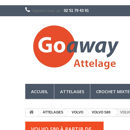
Appelez-nous au :
02 51 79 43 91
ACCUEIL
ATTELAGES
CROCHET MIXTE
ATTELAGES
VOLVO
VOLVO S80
VOLVO
VOLVO S80 À PARTIR DE