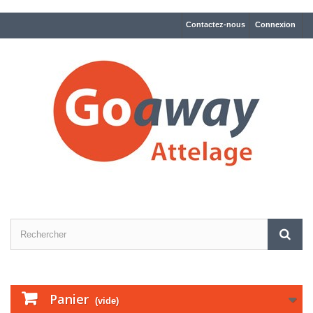
Contactez-nous
Connexion
Panier
(vide)