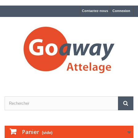
Contactez-nous
Connexion
Panier
(vide)