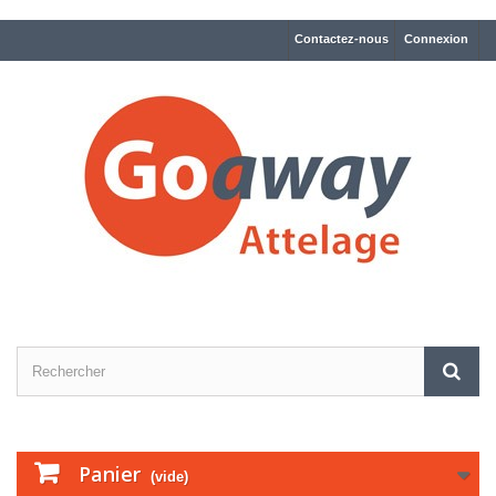
Contactez-nous
Connexion
Panier
(vide)