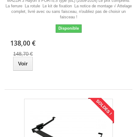
MAZDA 3 Hayon 5 PORTES type (BL) (2009-2014) Le prix comprend:
La ferrure La rotule Le kit de fixation La notice de montage √ Attelage
complet, livré avec ou sans faisceau, n'oubliez pas de choisir un
faisceau !
Disponible
138,00 €
148,70 €
Voir
SOLDES !