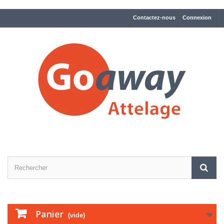
Contactez-nous
Connexion
Panier
(vide)