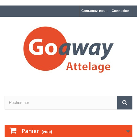
Contactez-nous
Connexion
Panier
(vide)