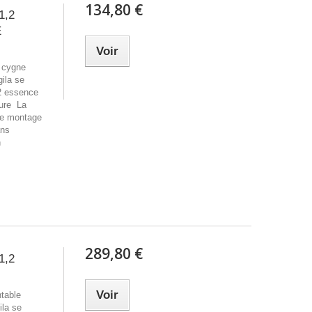
134,80 €
1,2
E
Voir
e cygne
ila se
2 essence
rure La
 de montage
ans
n
289,80 €
1,2
H
Voir
ntable
ila se