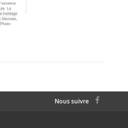
2 essence
rure La
 de montage
s faisceau,
u(Photo
Nous suivre