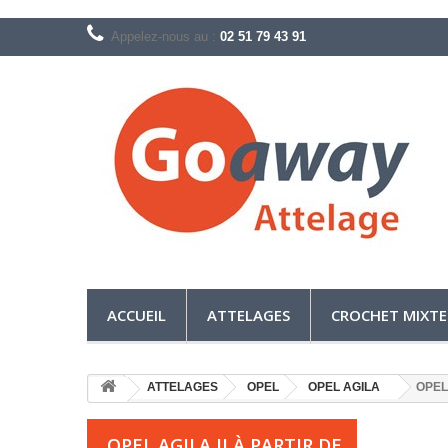
Appelez-nous au :
02 51 79 43 91
ACCUEIL
ATTELAGES
CROCHET MIXTE
ATTELAGES
OPEL
OPEL AGILA
OPEL 
OPEL AGILA II À PARTIR DE