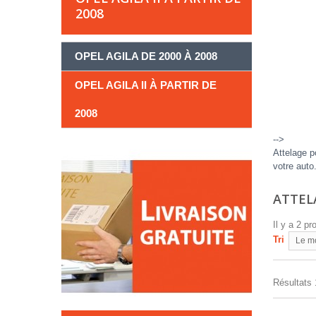
2008
OPEL AGILA DE 2000 À 2008
OPEL AGILA II À PARTIR DE
2008
-->
Attelage p
votre auto
ATTELA
Il y a 2 pr
Tri
Le m
Résultats 1